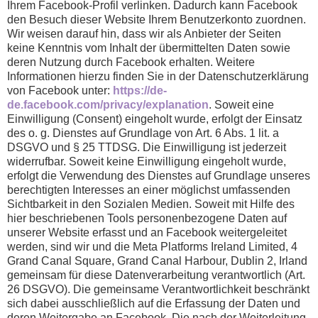
Ihrem Facebook-Profil verlinken. Dadurch kann Facebook
den Besuch dieser Website Ihrem Benutzerkonto zuordnen.
Wir weisen darauf hin, dass wir als Anbieter der Seiten
keine Kenntnis vom Inhalt der übermittelten Daten sowie
deren Nutzung durch Facebook erhalten. Weitere
Informationen hierzu finden Sie in der Datenschutzerklärung
von Facebook unter:
https://de-
de.facebook.com/privacy/explanation
. Soweit eine
Einwilligung (Consent) eingeholt wurde, erfolgt der Einsatz
des o. g. Dienstes auf Grundlage von Art. 6 Abs. 1 lit. a
DSGVO und § 25 TTDSG. Die Einwilligung ist jederzeit
widerrufbar. Soweit keine Einwilligung eingeholt wurde,
erfolgt die Verwendung des Dienstes auf Grundlage unseres
berechtigten Interesses an einer möglichst umfassenden
Sichtbarkeit in den Sozialen Medien. Soweit mit Hilfe des
hier beschriebenen Tools personenbezogene Daten auf
unserer Website erfasst und an Facebook weitergeleitet
werden, sind wir und die Meta Platforms Ireland Limited, 4
Grand Canal Square, Grand Canal Harbour, Dublin 2, Irland
gemeinsam für diese Datenverarbeitung verantwortlich (Art.
26 DSGVO). Die gemeinsame Verantwortlichkeit beschränkt
sich dabei ausschließlich auf die Erfassung der Daten und
deren Weitergabe an Facebook. Die nach der Weiterleitung